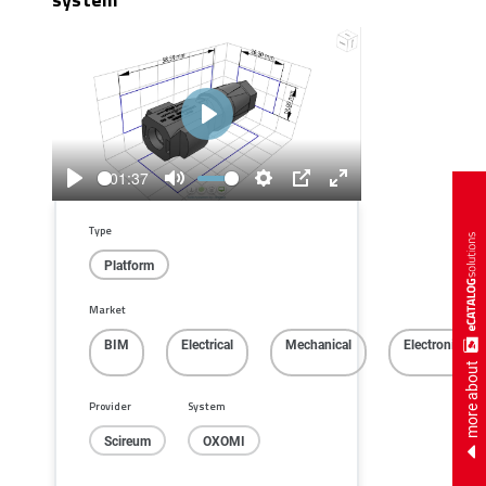
Play
01:37
Play
Mute
Settings
PIP
Enter
fullscreen
Type
Platform
Market
BIM
Electrical
Mechanical
Electronics
more about
Provider
System
Scireum
OXOMI