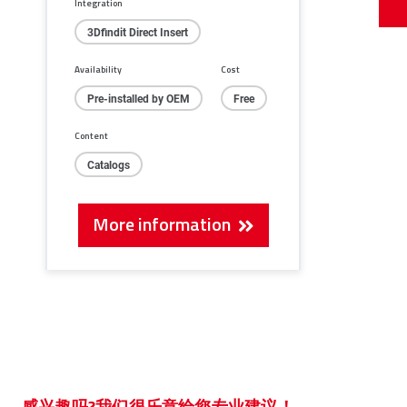
Integration
3Dfindit Direct Insert
Availability
Cost
Pre-installed by OEM
Free
Content
Catalogs
More information
感兴趣吗?我们很乐意给您专业建议！