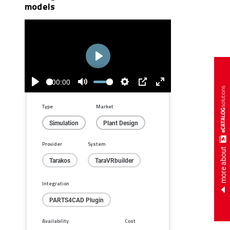
models
Play
00:00
Play
Mute
Settings
PIP
Enter
fullscreen
Type
Market
Simulation
Plant Design
Provider
System
more about
Tarakos
TaraVRbuilder
Integration
PARTS4CAD Plugin
Availability
Cost