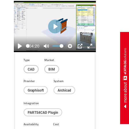
Play
04:20
Play
Mute
Settings
PIP
Enter
fullscreen
Type
Market
CAD
BIM
Provider
System
more about
Graphisoft
Archicad
Integration
PARTS4CAD Plugin
Availability
Cost