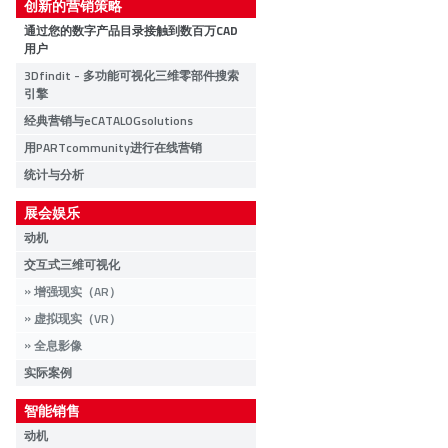
创新的营销策略
通过您的数字产品目录接触到数百万CAD
用户
3Dfindit - 多功能可视化三维零部件搜索
引擎
经典营销与eCATALOGsolutions
用PARTcommunity进行在线营销
统计与分析
展会娱乐
动机
交互式三维可视化
增强现实（AR）
虚拟现实（VR）
全息影像
实际案例
智能销售
动机