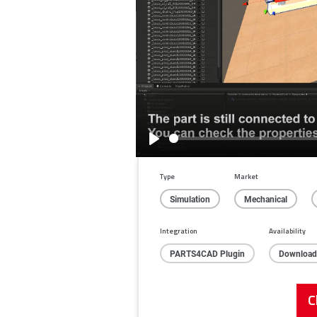
Play
Type
Market
Simulation
Mechanical
Integration
Availability
PARTS4CAD Plugin
Download
C