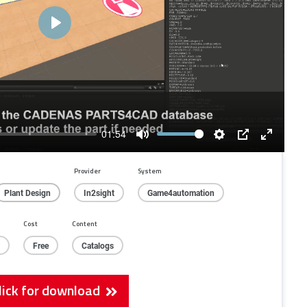
Play
01:54
Mute
Settings
PIP
Enter
fullscree
Provider
System
Plant Design
In2sight
Game4automation
Cost
Content
Free
Catalogs
lick for download