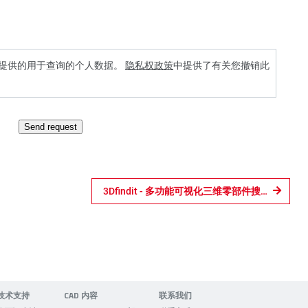
理我提供的用于查询的个人数据。
隐私权政策
中提供了有关您撤销此
Send request
3Dfindit - 多功能可视化三维零部件搜索引擎
技术支持
CAD 内容
联系我们