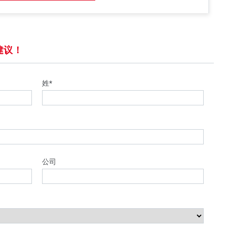
建议！
姓*
公司