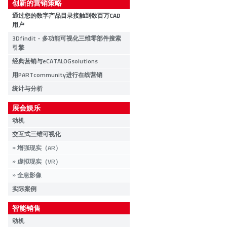
创新的营销策略
通过您的数字产品目录接触到数百万CAD
用户
3Dfindit - 多功能可视化三维零部件搜索
引擎
经典营销与eCATALOGsolutions
用PARTcommunity进行在线营销
统计与分析
展会娱乐
动机
交互式三维可视化
增强现实（AR）
虚拟现实（VR）
全息影像
实际案例
智能销售
动机