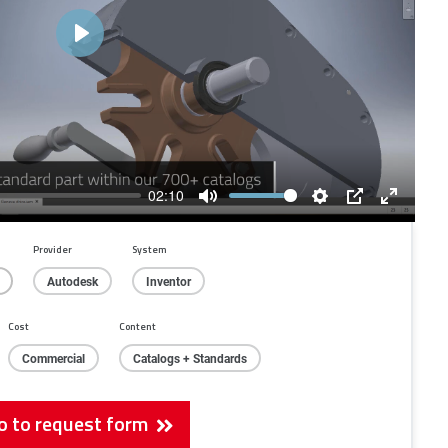
Play
02:10
Mute
Settings
PIP
Enter
fullscree
Provider
System
Autodesk
Inventor
Cost
Content
Commercial
Catalogs + Standards
o to request form