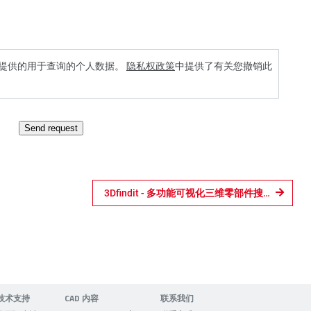
理我提供的用于查询的个人数据。
隐私权政策
中提供了有关您撤销此
Send request
3Dfindit - 多功能可视化三维零部件搜索引擎
技术支持
CAD 内容
联系我们