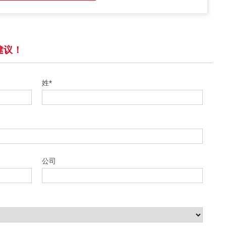
建议！
姓*
公司