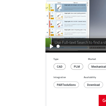
Play
Type
Market
CAD
PLM
Mechanical
Integration
Availability
PARTsolutions
Download
G