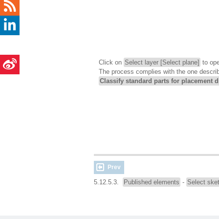
Click on
Select layer [Select plane]
to ope
The process complies with the one descr
Classify standard parts for placement d
Prev
5.12.5.3.
Published elements
-
Select ske