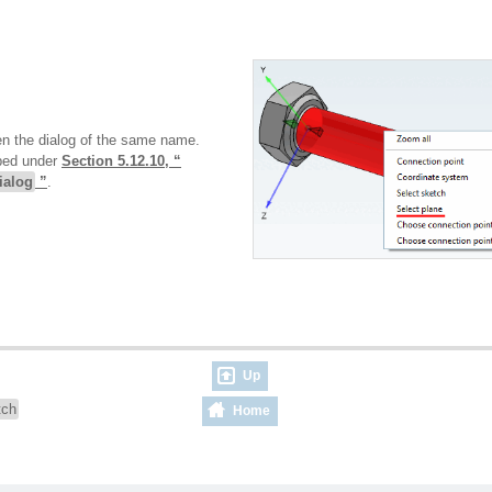
n the dialog of the same name.
ibed under
Section 5.12.10, “
ialog
”
.
Up
tch
Home