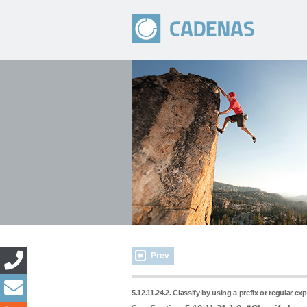
Prev
5.12.11.24.2. Classify by using a prefix or regular ex