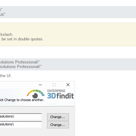
"

a\"
ckslash.
be set in double quotes.
tions Professional\"

utions Professional\"
the UI.