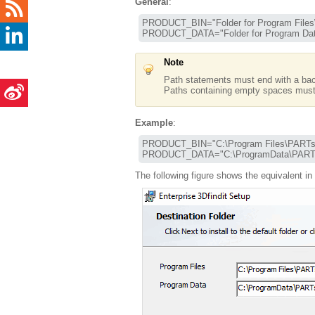
General
:
PRODUCT_BIN="Folder for Program Files\
PRODUCT_DATA="Folder for Program Dat
Note
Path statements must end with a ba
Paths containing empty spaces must 
Example
:
PRODUCT_BIN="C:\Program Files\PARTsolu
PRODUCT_DATA="C:\ProgramData\PARTsol
The following figure shows the equivalent in 