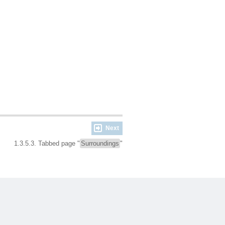
Next
1.3.5.3. Tabbed page "
Surroundings
"