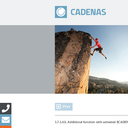
Prev
1.7.1.4.5. Additional function with activated $C