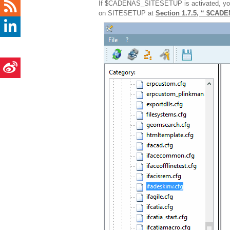
If $CADENAS_SITESETUP is activated, you 
on SITESETUP at
Section 1.7.5, “ $CA