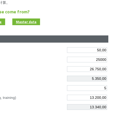
计算。
ase come from?
e
Master data
, training)