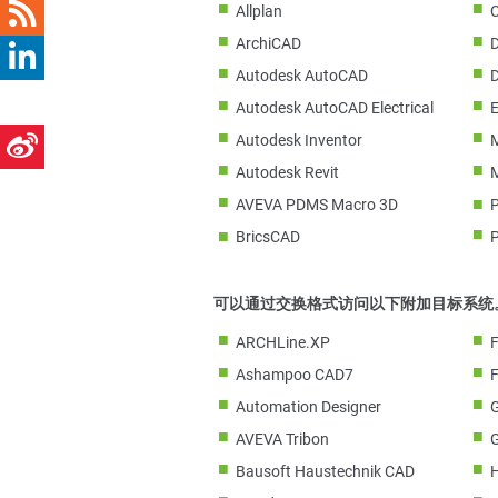
Allplan
ArchiCAD
Autodesk AutoCAD
Autodesk AutoCAD Electrical
Autodesk Inventor
Autodesk Revit
M
AVEVA PDMS Macro 3D
BricsCAD
可以通过交换格式访问以下附加目标系统
ARCHLine.XP
Ashampoo CAD7
Automation Designer
AVEVA Tribon
Bausoft Haustechnik CAD