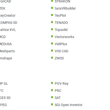
IronCAD
STRAKON
ITEK
taraVRbuilder
KeyCreator
TecPlot
KOMPAS-3D
TENADO
attice XVL
Topsolid
MCD
Vectorworks
MEDUSA
VidiPlus
Meshparts
VISI CAD
Onshape
ZW3D
HP GL
POV-Ray
IFC
PRC
IGES 3D
SAT
JPEG
SGI Open Inventor