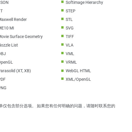
JSON
Softimage Hierarchy
JT
STEP
Maxwell Render
STL
ME10 MI
SVG
Movie Surface Geometry
TIFF
ozzle List
VLA
OBJ
VML
OpenGL
VRML
arasolid (XT, XB)
WebGL HTML
PDF
XML/OpenGL
PNG
单仅包含部分选项。 如果您有任何明确的问题，请随时联系您的