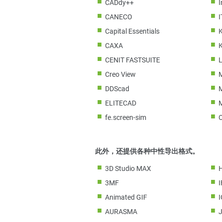
CADdy++
CANECO
Capital Essentials
CAXA
CENIT FASTSUITE
L
Creo View
DDScad
ELITECAD
fe.screen-sim
此外，还提供各种中性导出格式。
3D Studio MAX
3MF
Animated GIF
AURASMA