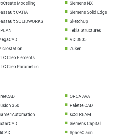
CoCreate Modelling
Siemens NX
Dassault CATIA
Siemens Solid Edge
Dassault SOLIDWORKS
SketchUp
EPLAN
Tekla Structures
MegaCAD
VDI3805
icrostation
Zuken
PTC Creo Elements
PTC Creo Parametric
。
FreeCAD
ORCA AVA
Fusion 360
Palette CAD
Game4Automation
scSTREAM
GstarCAD
Siemens Capital
HiCAD
SpaceClaim