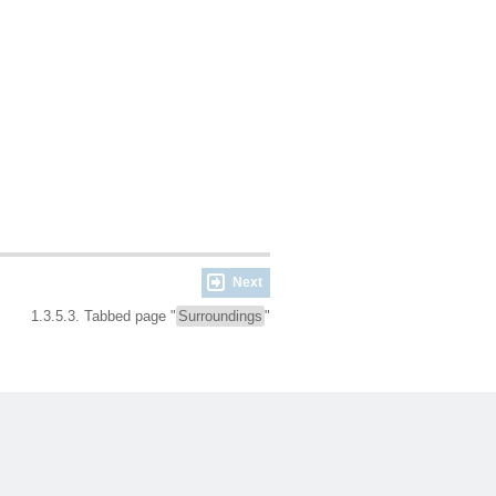
Next
1.3.5.3. Tabbed page "
Surroundings
"